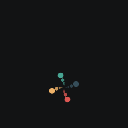
iZombie
Lost
Me, Myself and I
Oh My Geum-bi
Preacher
Stranger Things
Supernatural
Tatlı Bela
The Big Bang Theory
The Flash
Zor Sevda
ÇİZGİ FİLMLER
Pokemon
Soul Buster
SENESİNE GÖRE FİLMLER
2016 Filmleri
2017 Filmleri
2018 Filmleri
FİLM SEÇENEKLERİ