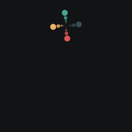
Son Eklenen Filmler
Popüler Filmler
Yerli Filmler
Yabancı Filmler
Altyazılı Filmler
Dublajlı Filmler
Diziler
Fragmanlar
1080P Filmler
720P Filmler
İmdb 7 Üzeri
İmdb Sıralı Liste
Youtube
Beğen
2
0
Facebook'ta Paylaş
Tweet'le