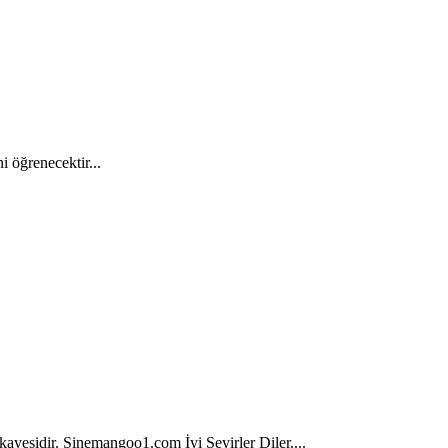
 öğrenecektir...
ikayesidir. Sinemangoo1.com İyi Seyirler Diler....