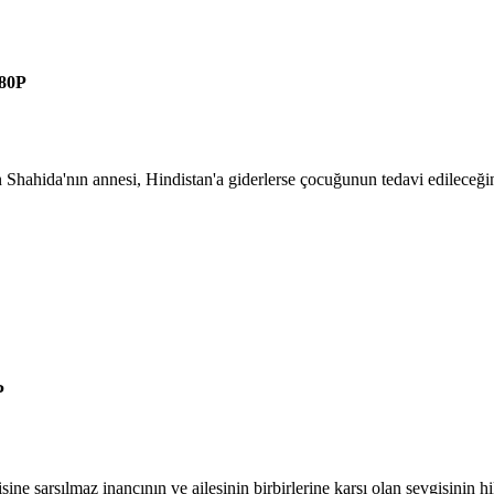
80P
Shahida'nın annesi, Hindistan'a giderlerse çocuğunun tedavi edileceğini
P
ne sarsılmaz inancının ve ailesinin birbirlerine karşı olan sevgisinin h