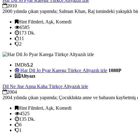
Har Dil Jo Pyar Karega Türkçe Altyazılı izle
2010
2000 yılında çıkan yapımda; Salman Khan, Raj ismindeki yakışıklı bir 
Hint Filmleri, Aşk, Komedi
6585
173 Dk.
11
2
IMDb
5.2
Har Dil Jo Pyar Karega Türkçe Altyazılı izle
1080P
Altyazı
Dil Ne Jise Apna Kaha Türkçe Altyazılı izle
2004
2004 yılında çıkan yapımda; Çocuklukta anne ve babasını kaybetmiş ol
Hint Filmleri, Aşk, Komedi
4525
135 Dk.
6
1