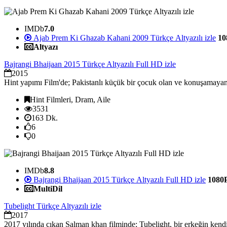
IMDb
7.0
Ajab Prem Ki Ghazab Kahani 2009 Türkçe Altyazılı izle
10
Altyazı
Bajrangi Bhaijaan 2015 Türkçe Altyazılı Full HD izle
2015
Hint yapımı Film'de; Pakistanlı küçük bir çocuk olan ve konuşamayan 
Hint Filmleri, Dram, Aile
3531
163 Dk.
6
0
IMDb
8.8
Bajrangi Bhaijaan 2015 Türkçe Altyazılı Full HD izle
1080
MultiDil
Tubelight Türkçe Altyazılı izle
2017
2017 yılında çıkan Salman khan filminde; Tubelight, bir erkeğin kendisi