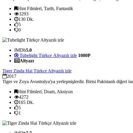
Hint Filmleri, Tarih, Fantastik
3293
130 Dk.
5
0
IMDb
5.0
Tubelight Türkçe Altyazılı izle
1080P
Altyazı
Tiger Zinda Hai Türkçe Altyazılı izle
2017
Tiger ve Zoya Avustralya'ya yerleşmişlerdir. Birisi Pakistanlı diğeri i
Hint Filmleri, Dram, Aksiyon
4272
165 Dk.
5
1