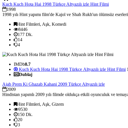
Kuch Kuch Hota Hai 1998 Türkçe Altyazılı izle Hint Filmi
1998
1998 yılı Hint yapımı film'de Kajol ve Shah Rukh'un ölümsüz eserlerind
Hint Filmleri, Aşk, Komedi
8446
177 Dk.
14
4
IMDb
8.7
Kuch Kuch Hota Hai 1998 Türkçe Altyazılı izle Hint Filmi
Dublaj
Ajab Prem Ki Ghazab Kahani 2009 Türkçe Altyazılı izle
2009
Hindistan yapımlı 2009 yılı filmde oldukça etkili oyunculuk ve temaya 
Hint Filmleri, Aşk, Gizem
9530
150 Dk.
20
3