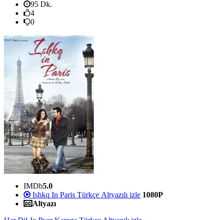
95 Dk.
4
0
IMDb
5.0
Ishkq In Paris Türkçe Altyazılı izle
1080P
Altyazı