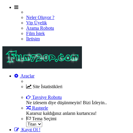
Neler Oluyor ?
Vip Üyelik
Arama Robotu
Film İstek
İletişim
Araçlar
Site İstatistikleri
Şu an sitemizde 7315 film , 2380 oyuncu ve 270 üye bul
Tavsiye Robotu
Ne izlesem diye düşünmeyin! Bizi İzleyin..
Rastgele
Kararsız kaldığınız anların kurtarıcısı!
Tema Seçimi
Kayıt Ol !