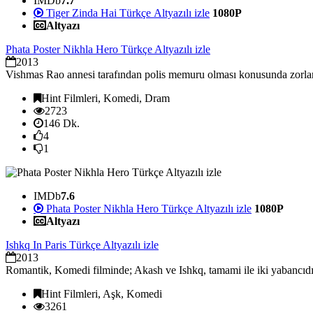
IMDb
7.7
Tiger Zinda Hai Türkçe Altyazılı izle
1080P
Altyazı
Phata Poster Nikhla Hero Türkçe Altyazılı izle
2013
Vishmas Rao annesi tarafından polis memuru olması konusunda zorlanmak
Hint Filmleri, Komedi, Dram
2723
146 Dk.
4
1
IMDb
7.6
Phata Poster Nikhla Hero Türkçe Altyazılı izle
1080P
Altyazı
Ishkq In Paris Türkçe Altyazılı izle
2013
Romantik, Komedi filminde; Akash ve Ishkq, tamami ile iki yabancıdır. 
Hint Filmleri, Aşk, Komedi
3261