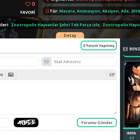
hiç tahmin edemeyecekleri bir işbirliği yapmak z
0
Tür:
Macera
,
Animasyon
,
Aksiyon
,
Aile
,
2016
FAVORİ
leri:
Zootropolis Hayvanlar Şehri Tek Parça izle
,
Zootropolis Hayva
Detay
0 Yorum Yapılmış
BENZ
IMDb
4.3