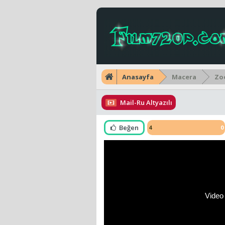
Anasayfa
Macera
Zoo
Mail-Ru Altyazılı
Beğen
4
0