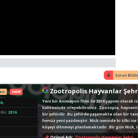
Sorun Bildi
Zootropolis Hayvanlar Şehri
azı
1080P
Yeni bir Animayon filmi ile 2016 yapımı olarak iz
Dk.
kalitesinde izleyebilirsiniz. Zootopia, hayvanl
ihi:
2016
bir şehirdir. Bu şehirde yaşamakta olan bir tav
henüz yeni yazılmıştır. Nick isminde ki tilki ise
köşeyi dönmeyi planlamaktadır. Bir gün Nick, iş
edilecektir. Nick adını temize çıkarmak, Judy
Orjinal Adı:
Zootropolis Hayvanlar Şehri