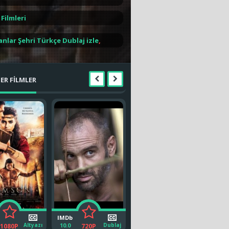
orunda kalırlar. İyi seyirler.
 Filmleri
nlar Şehri Türkçe Dublaj izle
,
ER FİLMLER
IMDb
IMDb
IMD
Altyazı
10.0
Dublaj
6.0
MultiDil
5.0
1080P
720P
1080P