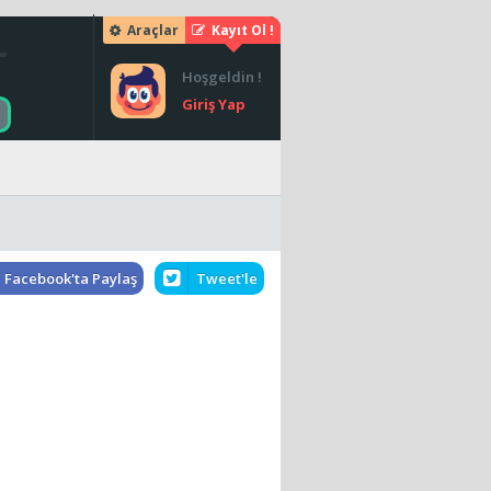
Araçlar
Kayıt Ol !
Hoşgeldin !
Giriş Yap
Facebook'ta Paylaş
Tweet'le