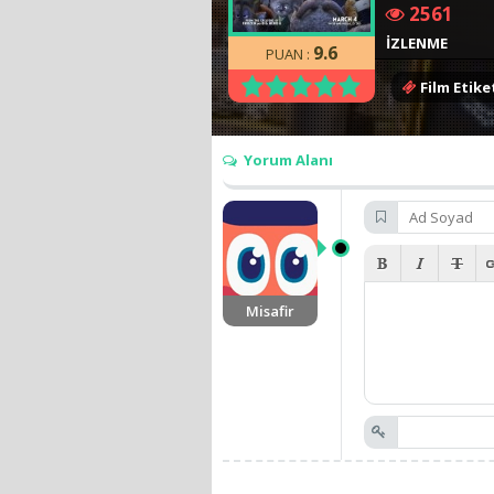
2561
İZLENME
9.6
PUAN :
Film Etiket
Yorum Alanı
Misafir