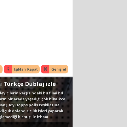
r
Işıkları Kapat
Genişlet
 Türkçe Dublaj izle
leyicilerin karşısındaki bu filmi hd
arın bir arada yaşadığı çok büyükçe
şan Judy Hopps polis teşkilatına
 küçük dolandırıcılık işleri yaparak
lemediği bir suç ile itham
 de davayı çözmek için daha önceden