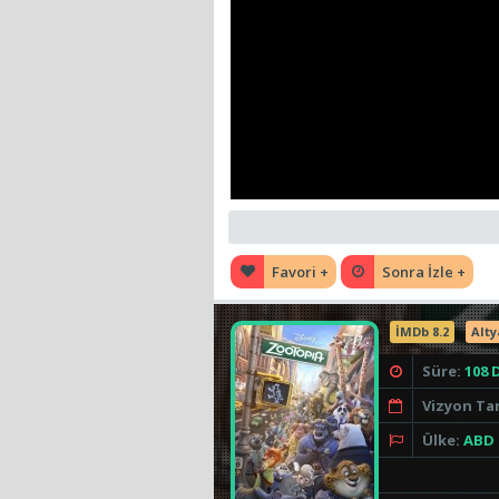
Favori +
Sonra İzle +
İMDb 8.2
Alty
Süre:
108 
Vizyon Tar
Ülke:
ABD