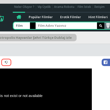
Neler Oluyor ?
Vip Üyelik
Arama Robotu
Film İstek
İletişim
Popüler Filmler
Erotik Filmler
Hint Filmleri
Film
tropolis Hayvanlar Şehri Türkçe Dublaj izle