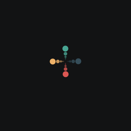
Son Eklenen Filmler
Popüler Filmler
Yerli Filmler
Yabancı Filmler
Altyazılı Filmler
Dublajlı Filmler
Diziler
Fragmanlar
1080P Filmler
720P Filmler
İmdb 7 Üzeri
İmdb Sıralı Liste
Openload
Mail-Ru
Streamango
Vidmoly
Openload
Share
Mail-Ru
Netu
Streamango
Openload
Beğen