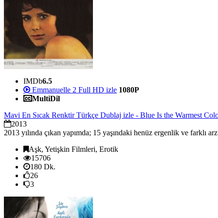
IMDb
6.5
Emmanuelle 2 Full HD izle
1080P
MultiDil
Mavi En Sıcak Renktir Türkçe Dublaj izle - Blue Is the Warmest Colo
2013
2013 yılında çıkan yapımda; 15 yaşındaki henüz ergenlik ve farklı arzu
Aşk, Yetişkin Filmleri, Erotik
15706
180 Dk.
26
3