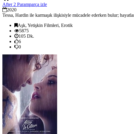
After 2 Paramparça izle
2020
Tessa, Hardin ile karmaşık ilişkisiyle mücadele ederken bulur; hayatla
Aşk, Yetişkin Filmleri, Erotik
5875
105 Dk.
6
0