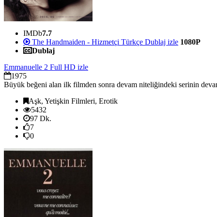
IMDb
7.7
The Handmaiden - Hizmetçi Türkçe Dublaj izle
1080P
Dublaj
Emmanuelle 2 Full HD izle
1975
Büyük beğeni alan ilk filmden sonra devam niteliğindeki serinin devamı
Aşk, Yetişkin Filmleri, Erotik
5432
97 Dk.
7
0