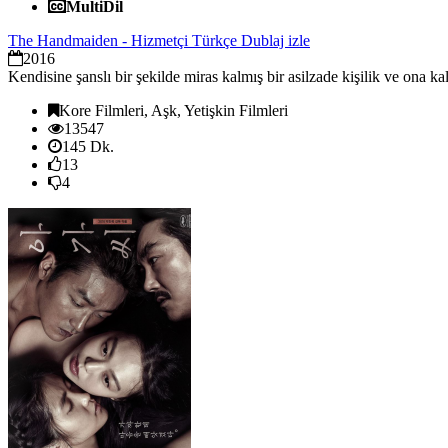
MultiDil
The Handmaiden - Hizmetçi Türkçe Dublaj izle
2016
Kendisine şanslı bir şekilde miras kalmış bir asilzade kişilik ve ona ka
Kore Filmleri, Aşk, Yetişkin Filmleri
13547
145 Dk.
13
4