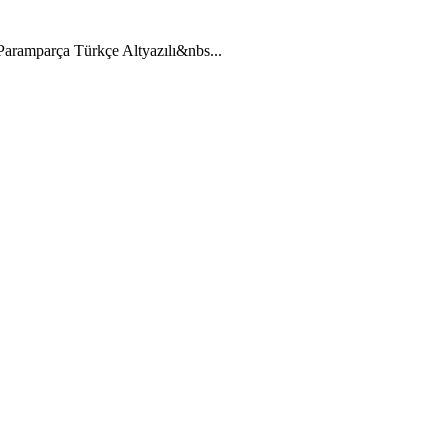
2 Paramparça Türkçe Altyazılı&nbs...