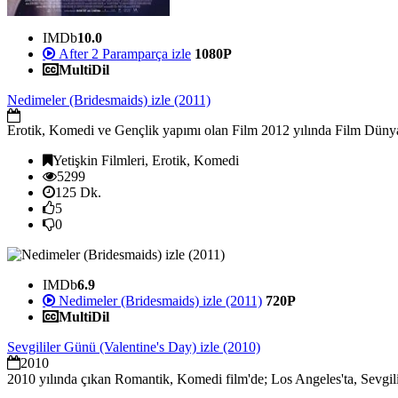
IMDb
10.0
After 2 Paramparça izle
1080P
MultiDil
Nedimeler (Bridesmaids) izle (2011)
Erotik, Komedi ve Gençlik yapımı olan Film 2012 yılında Film Dünyasın
Yetişkin Filmleri, Erotik, Komedi
5299
125 Dk.
5
0
IMDb
6.9
Nedimeler (Bridesmaids) izle (2011)
720P
MultiDil
Sevgililer Günü (Valentine's Day) izle (2010)
2010
2010 yılında çıkan Romantik, Komedi film'de; Los Angeles'ta, Sevgilile