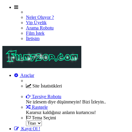
Neler Oluyor ?
Vip Üyelik
Arama Robotu
Film İstek
İletişim
Araçlar
Site İstatistikleri
Şu an sitemizde 7315 film , 2380 oyuncu ve 270 üye bul
Tavsiye Robotu
Ne izlesem diye düşünmeyin! Bizi İzleyin..
Rastgele
Kararsız kaldığınız anların kurtarıcısı!
Tema Seçimi
Kayıt Ol !