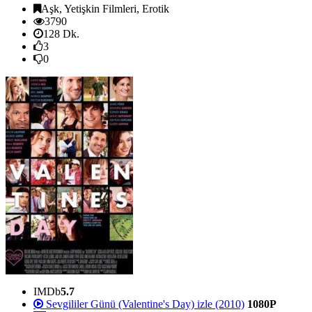
Aşk, Yetişkin Filmleri, Erotik
3790
128 Dk.
3
0
IMDb
5.7
Sevgililer Günü (Valentine's Day) izle (2010)
1080P