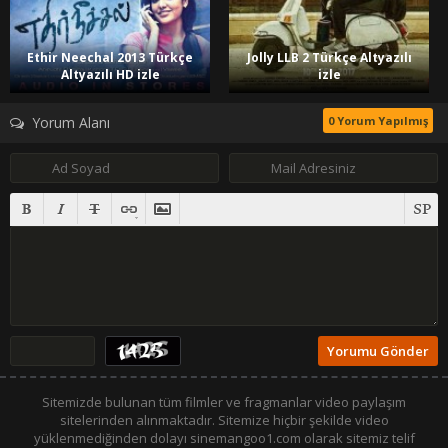
Ethir Neechal 2013 Türkçe
Jolly LLB 2 Türkçe Altyazılı
Altyazılı HD izle
izle
Yorum Alanı
0 Yorum Yapılmış
Sitemizde bulunan tüm filmler ve fragmanlar video paylaşım
sitelerinden alınmaktadır. Sitemize hiçbir şekilde video
yüklenmediğinden dolayı sinemangoo1.com olarak sitemiz telif