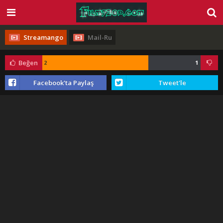
Streamango
Mail-Ru
Beğen
2
1
Facebook'ta Paylaş
Tweet'le