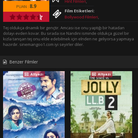
Hint Filmleri
,
8.9
PUAN :
Aşk
,
Film Etiketleri:
Fantastik
,
Bollywood Filmleri
,
Macera
,
Komedi
,
Tej oldukça dnamik bir gençtir. Amcası ise onu yaptığı bir hatadan
Romantik
,
dolayı evden kovar. Bu sırada ise Nandini isminde oldukça güzel bir
Dram
,
kızla tanışan tej onu elde edebilmek için elnden ne geliyorsa yapmaya
hazırdır. sinemangoo1.com iyi seyirler diler.
Gençlik
,
Aile
,
2018 Filmleri
Benzer Filmler
Altyazı
Altyazı