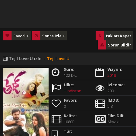
Favori +
Sonra İzle +
Işıkları Kapat
Sorun Bildir
Tej I Love U izle
-
Tej I Love U
Süre:
Vizyon:
122 Dk.
2018
Ülke:
İzlenme:
Hindistan
2091
Favori:
İMDB:
0
5.8
Kalite:
Film Dili:
1080P
Altyazı
Tür: