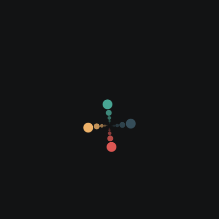
Son Eklenen Filmler
Popüler Filmler
Yerli Filmler
Yabancı Filmler
Altyazılı Filmler
Dublajlı Filmler
Diziler
Fragmanlar
1080P Filmler
720P Filmler
İmdb 7 Üzeri
İmdb Sıralı Liste
Ok-Ru
Özel Part
OpenLoad
Netu
VideoMe
Cloud
Beğen
3
0
Facebook'ta Paylaş