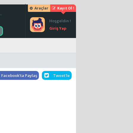
Araçlar
Kayıt Ol !
Hoşgeldin !
Giriş Yap
Facebook'ta Paylaş
Tweet'le