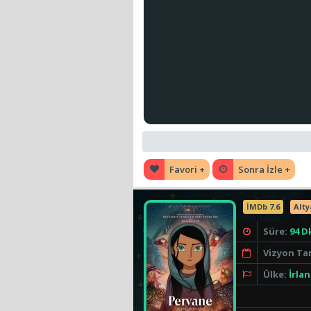
Favori +
Sonra İzle +
İMDb 7.6
Alty
Süre:
94 D
Vizyon Tar
Ülke:
İrla