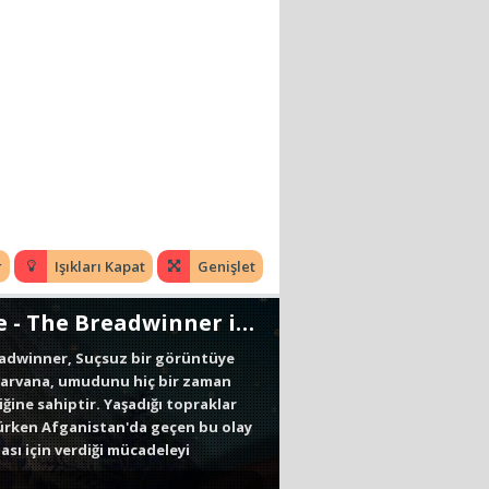
r
Işıkları Kapat
Genişlet
 - The Breadwinner izle
readwinner, Suçsuz bir görüntüye
 Parvana, umudunu hiç bir zaman
iğine sahiptir. Yaşadığı topraklar
ürürken Afganistan'da geçen bu olay
ı için verdiği mücadeleyi
Diler.