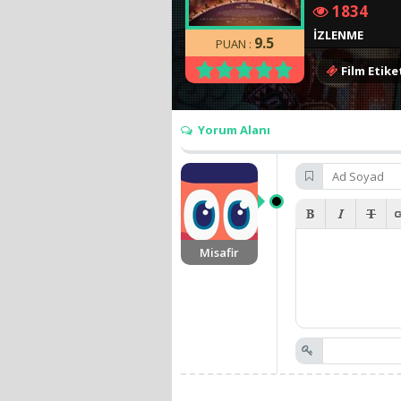
1834
İZLENME
9.5
PUAN :
Film Etiket
Pervane Tek 
The Breadwin
Yorum Alanı
Misafir