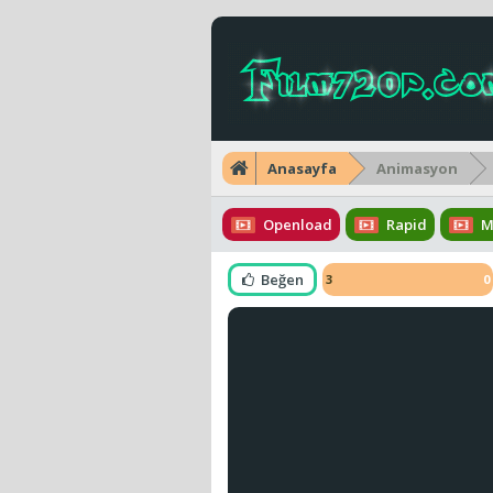
Anasayfa
Animasyon
Openload
Rapid
M
Beğen
3
0