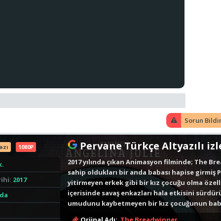
Sorun Bildi
Pervane Türkçe Altyazılı izle
azı
1080P
2017 yılında çıkan Animasyon filminde; The B
k.
sahip oldukları bir anda babası hapise girmiş
ihi:
2017
yitirmeyen erkek gibi bir kız çocuğu olma özell
içerisinde savaş enkazları hala etkisini sürd
nda
umudunu kaybetmeyen bir kız çocuğunun babas
özetlemektedir. sinemangoo1.com İyi Seyirler 
Orjinal Adı:
The Breadwinner