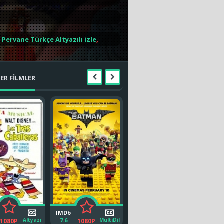
Pervane Türkçe Altyazılı izle
,
e Breadwinner Türkçe Dublaj izle
,
ER FİLMLER
IMDb
IMDb
IMD
Altyazı
7.6
MultiDil
6.4
MultiDil
7.2
1080P
1080P
1080P