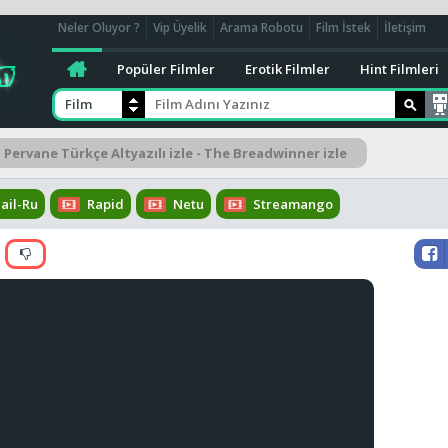
Neler Oluyor ?
Vip Üyelik
Arama Robotu
Film İstek
İletişim
Popüler Filmler
Erotik Filmler
Hint Filmleri
Film
Pervane Türkçe Altyazılı izle - The Breadwinner izle
ail-Ru
Rapid
Netu
Streamango