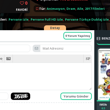
0
Tür:
Animasyon
,
Dram
,
Aile
,
2017 Filmleri
FAVORİ
leri:
Pervane izle
,
Pervane Full HD izle
,
Pervane Türkçe Dublaj izle
,
Parça izle
,
The Breadwinner izle
,
The Breadwinner Full HD izle
,
Th
Detay
ner Türkçe Altyazılı izle
,
0 Yorum Yapılmış
BENZ
IMDb
6.5