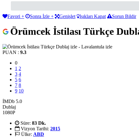
Favori +
Sonra İzle +
Genişlet
Işıkları Kapat
Sorun Bildir
Örümcek İstilası Türkçe Dublaj
PUAN :
9.3
0
1
2
3
4
5
6
7
8
9
10
İMDb 5.0
Dublaj
1080P
Süre:
83 Dk.
Vizyon Tarihi:
2015
Ülke:
ABD