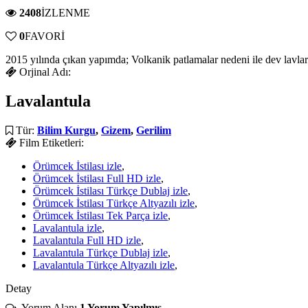
2408
İZLENME
0
FAVORİ
2015 yılında çıkan yapımda; Volkanik patlamalar nedeni ile dev lavlar
Orjinal Adı:
Lavalantula
Tür:
Bilim Kurgu
,
Gizem
,
Gerilim
Film Etiketleri:
Örümcek İstilası izle
,
Örümcek İstilası Full HD izle
,
Örümcek İstilası Türkçe Dublaj izle
,
Örümcek İstilası Türkçe Altyazılı izle
,
Örümcek İstilası Tek Parça izle
,
Lavalantula izle
,
Lavalantula Full HD izle
,
Lavalantula Türkçe Dublaj izle
,
Lavalantula Türkçe Altyazılı izle
,
Detay
Yorum Alanı
1 Yorum Yapılmış