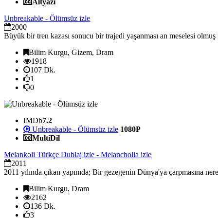
Altyazı
Unbreakable - Ölümsüz izle
2000
Büyük bir tren kazası sonucu bir trajedi yaşanması an meselesi olmuş 
Bilim Kurgu, Gizem, Dram
1918
107 Dk.
1
0
IMDb
7.2
Unbreakable - Ölümsüz izle
1080P
MultiDil
Melankoli Türkçe Dublaj izle - Melancholia izle
2011
2011 yılında çıkan yapımda; Bir gezegenin Dünya'ya çarpmasına nerede
Bilim Kurgu, Dram
2162
136 Dk.
3