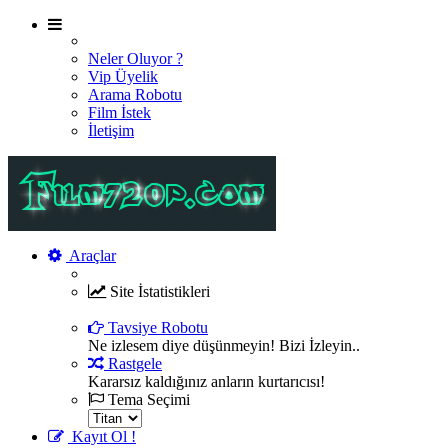
Neler Oluyor ?
Vip Üyelik
Arama Robotu
Film İstek
İletişim
Araçlar
Site İstatistikleri
Şu an sitemizde 7315 film , 2380 oyuncu ve 270 üye bul
Tavsiye Robotu
Ne izlesem diye düşünmeyin! Bizi İzleyin..
Rastgele
Kararsız kaldığınız anların kurtarıcısı!
Tema Seçimi
Kayıt Ol !