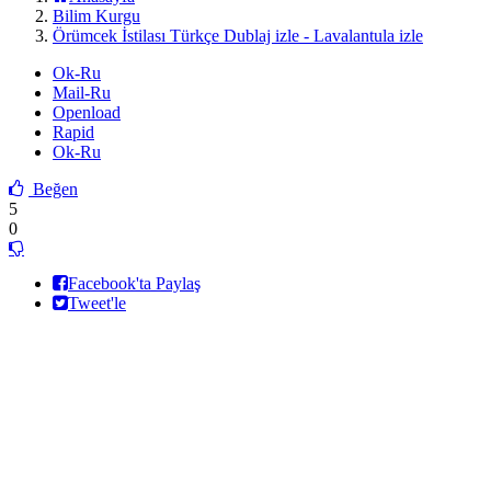
Bilim Kurgu
Örümcek İstilası Türkçe Dublaj izle - Lavalantula izle
Ok-Ru
Mail-Ru
Openload
Rapid
Ok-Ru
Beğen
5
0
Facebook'ta Paylaş
Tweet'le