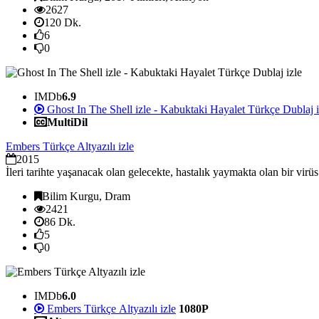
2627
120 Dk.
6
0
IMDb
6.9
Ghost In The Shell izle - Kabuktaki Hayalet Türkçe Dublaj i
MultiDil
Embers Türkçe Altyazılı izle
2015
İleri tarihte yaşanacak olan gelecekte, hastalık yaymakta olan bir virü
Bilim Kurgu, Dram
2421
86 Dk.
5
0
IMDb
6.0
Embers Türkçe Altyazılı izle
1080P