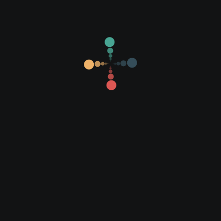
Son Eklenen Filmler
Popüler Filmler
Yerli Filmler
Yabancı Filmler
Altyazılı Filmler
Dublajlı Filmler
Diziler
Fragmanlar
1080P Filmler
720P Filmler
İmdb 7 Üzeri
İmdb Sıralı Liste
Rapid
OpenLoad
Mail-Ru
Beğen
1
0
Facebook'ta Paylaş
Tweet'le