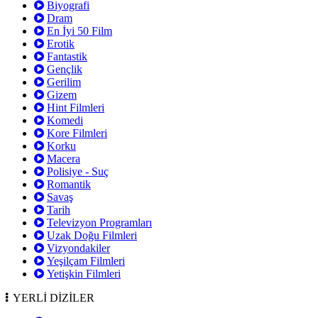
Biyografi
Dram
En İyi 50 Film
Erotik
Fantastik
Gençlik
Gerilim
Gizem
Hint Filmleri
Komedi
Kore Filmleri
Korku
Macera
Polisiye - Suç
Romantik
Savaş
Tarih
Televizyon Programları
Uzak Doğu Filmleri
Vizyondakiler
Yeşilçam Filmleri
Yetişkin Filmleri
YERLİ DİZİLER