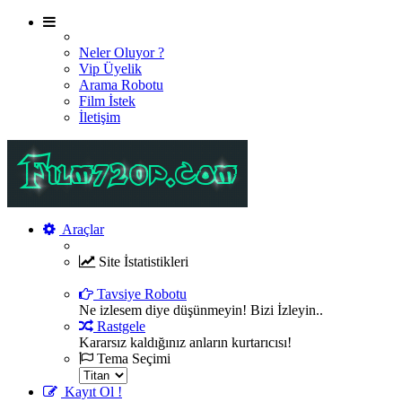
Neler Oluyor ?
Vip Üyelik
Arama Robotu
Film İstek
İletişim
Araçlar
Site İstatistikleri
Şu an sitemizde 7315 film , 2380 oyuncu ve 269 üye bul
Tavsiye Robotu
Ne izlesem diye düşünmeyin! Bizi İzleyin..
Rastgele
Kararsız kaldığınız anların kurtarıcısı!
Tema Seçimi
Kayıt Ol !