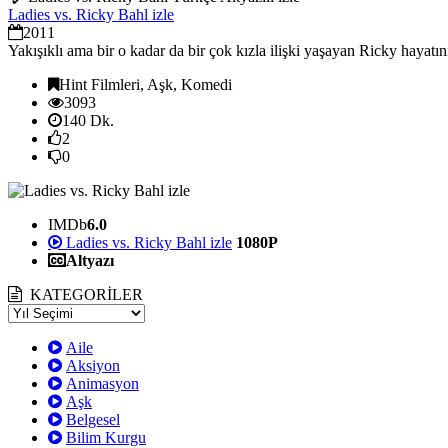
Ladies vs. Ricky Bahl izle
2011
Yakışıklı ama bir o kadar da bir çok kızla ilişki yaşayan Ricky hayatın
Hint Filmleri, Aşk, Komedi
3093
140 Dk.
2
0
IMDb
6.0
Ladies vs. Ricky Bahl izle
1080P
Altyazı
KATEGORİLER
Aile
Aksiyon
Animasyon
Aşk
Belgesel
Bilim Kurgu