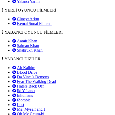
Yalancı Yarim
YERLİ OYUNCU FİLMLERİ
Cüneyt Arkın
Kemal Sunal Filmleri
YABANCI OYUNCU FİLMLERİ
Aamir Khan
Salman Khan
Shahrukh Khan
YABANCI DİZİLER
Ah Kalbim
Blood Drive
Da Vinci’s Demons
Fear The Walking Dead
Haters Back Off
İki Yabancı
Inhumans
iZombie
Lost
Me, Myself and I
Oh My Geum-bi