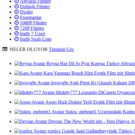
Altyazılı Filmler
Dublajlı Filmler
Diziler
Fragmanlar
1080P Filmler
720P Filmler
İmdb 7 Üzeri
İmdb Sıralı Liste
NELER OLUYOR
Tümünü Gör
Reyna
Har Dil Jo Pyar Karega Türkçe Altyazıl
Kara
Yaramaz Boudi Hint Erotik Film izle
filmi
levoya9e
Ajab Prem Ki Ghazab Kahani 2009 
hlloktty777
Leonardo DiCaprio
Oyuncusu
Assso
Hızlı Doktor Yerli Erotik Film izle
filmin
Sukru_mehmet1
Uçurumdaki Kadın 
Devran
The New World izle - Yeni Dünya: Am
xxnlxx
Gunde Jaari Gallanthayyinde Türkçe Al