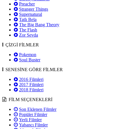
Preacher
Stranger Things
Supernatural
Tatlı Bela
The Big Bang Theory
The Flash
Zor Sevda
ÇİZGİ FİLMLER
Pokemon
Soul Buster
SENESİNE GÖRE FİLMLER
2016 Filmleri
2017 Filmleri
2018 Filmleri
FİLM SEÇENEKLERİ
Son Eklenen Filmler
Popüler Filmler
Yerli Filmler
Yabancı Filmler