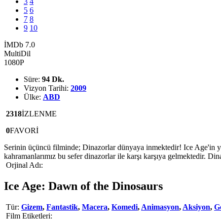
3
4
5
6
7
8
9
10
İMDb 7.0
MultiDil
1080P
Süre:
94 Dk.
Vizyon Tarihi:
2009
Ülke:
ABD
2318
İZLENME
0
FAVORİ
Serinin üçüncü filminde; Dinazorlar dünyaya inmektedir! Ice Age'in yeni
kahramanlarımız bu sefer dinazorlar ile karşı karşıya gelmektedir. Din
Orjinal Adı:
Ice Age: Dawn of the Dinosaurs
Tür:
Gizem
,
Fantastik
,
Macera
,
Komedi
,
Animasyon
,
Aksiyon
,
G
Film Etiketleri: