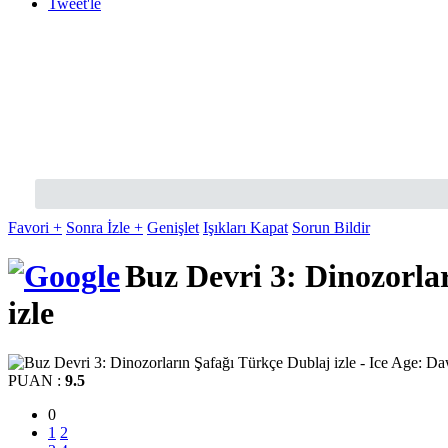
Tweet'le
Favori +
Sonra İzle +
Genişlet
Işıkları Kapat
Sorun Bildir
Buz Devri 3: Dinozorlar
izle
PUAN :
9.5
0
1
2