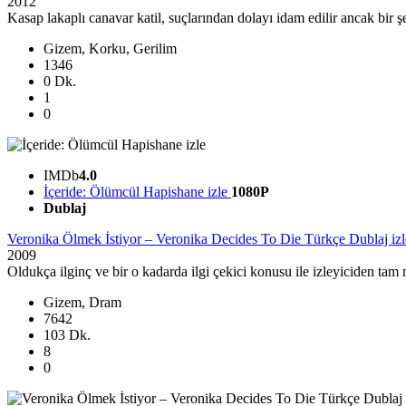
2012
Kasap lakaplı canavar katil, suçlarından dolayı idam edilir ancak bir ş
Gizem, Korku, Gerilim
1346
0 Dk.
1
0
IMDb
4.0
İçeride: Ölümcül Hapishane izle
1080P
Dublaj
Veronika Ölmek İstiyor – Veronika Decides To Die Türkçe Dublaj izl
2009
Oldukça ilginç ve bir o kadarda ilgi çekici konusu ile izleyiciden ta
Gizem, Dram
7642
103 Dk.
8
0