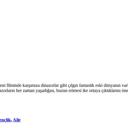
 filminde karşımıza dinazorlar gibi çılgın fantastik eski dünyanın varlı
azorların her zaman yaşadığını, buzun erimesi ike ortaya çıktıklarını ön
ençlik
,
Aile