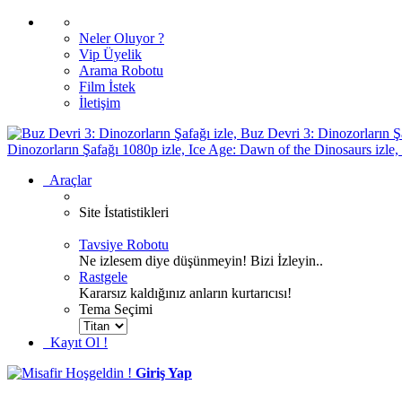
Neler Oluyor ?
Vip Üyelik
Arama Robotu
Film İstek
İletişim
Araçlar
Site İstatistikleri
Şu an sitemizde 7315 film , 2380 oyuncu ve 269 üye bul
Tavsiye Robotu
Ne izlesem diye düşünmeyin! Bizi İzleyin..
Rastgele
Kararsız kaldığınız anların kurtarıcısı!
Tema Seçimi
Kayıt Ol !
Hoşgeldin !
Giriş Yap