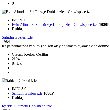
0
IMDb
6.0
Evin Altındaki Sır Türkçe Dublaj izle – Crawlspace izle
1080P
Dublaj
Şahidin Gözleri izle
1984
Keşif noktasında yapılmış en son olayıda tamamlayarak evine dönme kara
Gizem, Korku, Gerilim
2194
87 Dk.
1
1
IMDb
5.0
Şahidin Gözleri izle
1080P
Dublaj
İçeride: Ölümcül Hapishane izle