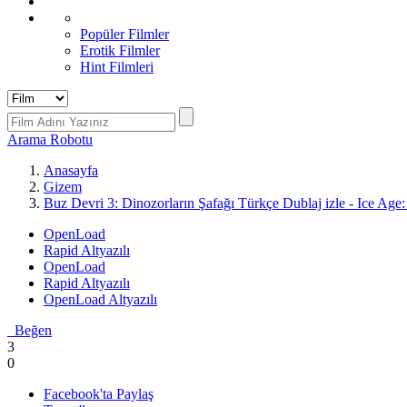
Popüler Filmler
Erotik Filmler
Hint Filmleri
Arama Robotu
Anasayfa
Gizem
Buz Devri 3: Dinozorların Şafağı Türkçe Dublaj izle - Ice Age
OpenLoad
Rapid Altyazılı
OpenLoad
Rapid Altyazılı
OpenLoad Altyazılı
Beğen
3
0
Facebook'ta Paylaş