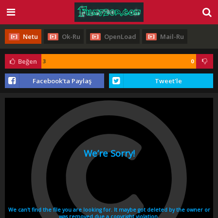
Netu
Ok-Ru
OpenLoad
Mail-Ru
Beğen
3
0
Facebook'ta Paylaş
Tweet'le