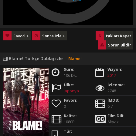
Favori +
Sonra İzle +
Işıkları Kapat
Sorun Bildir
Blame! Türkçe Dublaj izle
-
Blame!
Süre:
Vizyon:
106 Dk.
2017
Ülke:
İzlenme:
Japonya
2748
Favori:
İMDB:
0
6.7
Kalite:
Film Dili:
1080P
Altyazı
Tür: