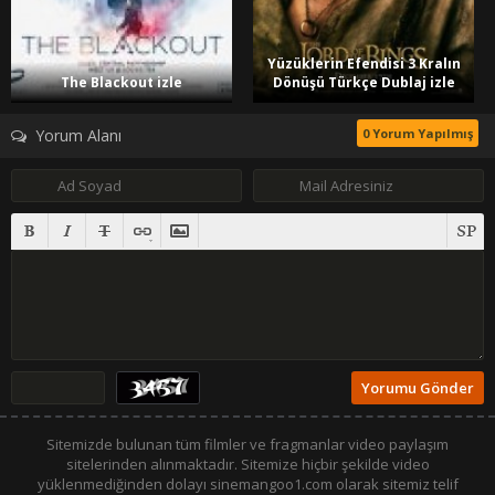
Yüzüklerin Efendisi 3 Kralın
The Blackout izle
Dönüşü Türkçe Dublaj izle
Yorum Alanı
0 Yorum Yapılmış
Sitemizde bulunan tüm filmler ve fragmanlar video paylaşım
sitelerinden alınmaktadır. Sitemize hiçbir şekilde video
yüklenmediğinden dolayı sinemangoo1.com olarak sitemiz telif