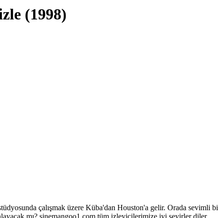
zle (1998)
stüdyosunda çalışmak üzere Küba'dan Houston'a gelir. Orada sevimli bir
layacak mı? sinemangoo1.com tüm izleyicilerimize iyi seyirler diler.