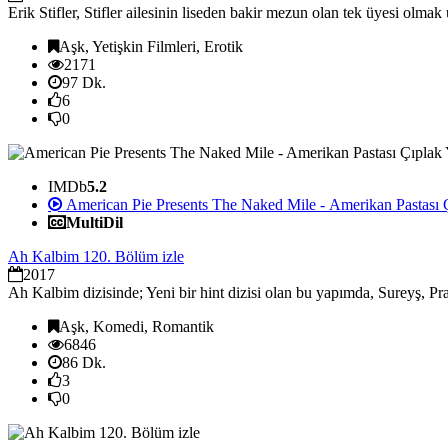
Erik Stifler, Stifler ailesinin liseden bakir mezun olan tek üyesi olm
Aşk, Yetişkin Filmleri, Erotik
2171
97 Dk.
6
0
IMDb
5.2
American Pie Presents The Naked Mile - Amerikan Pastası Ç
MultiDil
Ah Kalbim 120. Bölüm izle
2017
Ah Kalbim dizisinde; Yeni bir hint dizisi olan bu yapımda, Sureyş, Pra
Aşk, Komedi, Romantik
6846
86 Dk.
3
0