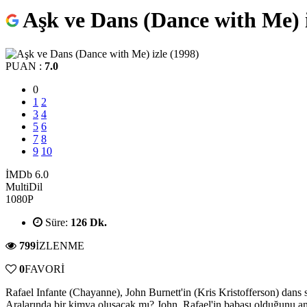
Aşk ve Dans (Dance with Me) i
PUAN :
7.0
0
1
2
3
4
5
6
7
8
9
10
İMDb 6.0
MultiDil
1080P
Süre:
126 Dk.
799
İZLENME
0
FAVORİ
Rafael Infante (Chayanne), John Burnett'in (Kris Kristofferson) dans 
Aralarında bir kimya oluşacak mı? John, Rafael'in babası olduğunu an