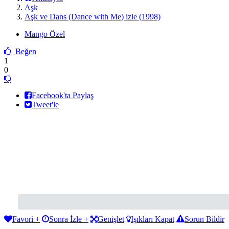
Aşk
Aşk ve Dans (Dance with Me) izle (1998)
Mango Özel
Beğen
1
0
Facebook'ta Paylaş
Tweet'le
Favori +
Sonra İzle +
Genişlet
Işıkları Kapat
Sorun Bildir