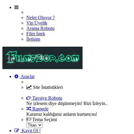
Neler Oluyor ?
Vip Üyelik
Arama Robotu
Film İstek
İletişim
Araçlar
Site İstatistikleri
Şu an sitemizde 7315 film , 2380 oyuncu ve 269 üye bul
Tavsiye Robotu
Ne izlesem diye düşünmeyin! Bizi İzleyin..
Rastgele
Kararsız kaldığınız anların kurtarıcısı!
Tema Seçimi
Kayıt Ol !