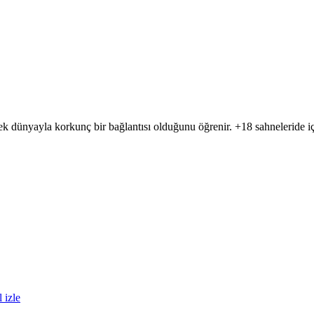
çek dünyayla korkunç bir bağlantısı olduğunu öğrenir. +18 sahneleride içe
 izle