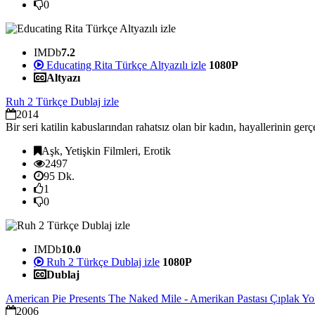
0
IMDb
7.2
Educating Rita Türkçe Altyazılı izle
1080P
Altyazı
Ruh 2 Türkçe Dublaj izle
2014
Bir seri katilin kabuslarından rahatsız olan bir kadın, hayallerinin ger
Aşk, Yetişkin Filmleri, Erotik
2497
95 Dk.
1
0
IMDb
10.0
Ruh 2 Türkçe Dublaj izle
1080P
Dublaj
American Pie Presents The Naked Mile - Amerikan Pastası Çıplak Yol
2006