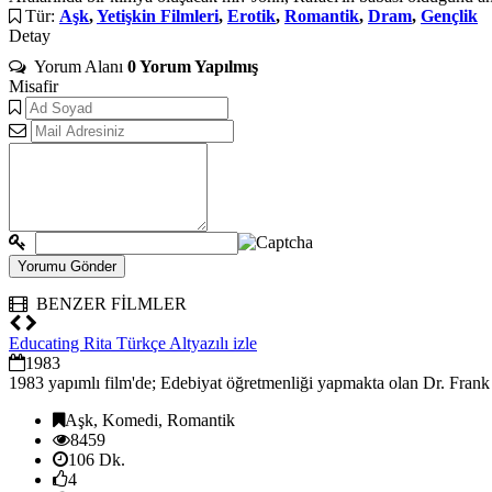
Tür:
Aşk
,
Yetişkin Filmleri
,
Erotik
,
Romantik
,
Dram
,
Gençlik
Detay
Yorum Alanı
0 Yorum Yapılmış
Misafir
BENZER FİLMLER
Educating Rita Türkçe Altyazılı izle
1983
1983 yapımlı film'de; Edebiyat öğretmenliği yapmakta olan Dr. Frank B
Aşk, Komedi, Romantik
8459
106 Dk.
4