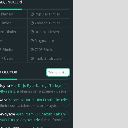
SEÇENEKLERİ
Eklenen
Popüler Filmler
 Filmler
Yabancı Filmler
zılı Filmler
Dublajlı Filmler
er
Fragmanlar
 Filmler
720P Filmler
 7 Üzeri
İmdb Sıralı Liste
R OLUYOR
Tümünü Gör
Reyna
Har Dil Jo Pyar Karega Türkçe
Altyazılı izle
filmini sonra izlemek üzere
Kara
Yaramaz Boudi Hint Erotik Film izle
filmini sonra izlemek üzere kaydetti
levoya9e
Ajab Prem Ki Ghazab Kahani
2009 Türkçe Altyazılı izle
filmini favori
arasına ekledi