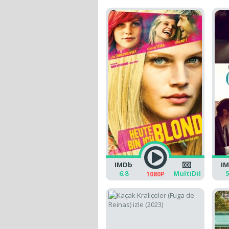
IMDb
I
6.8
MultiDil
5
1080P