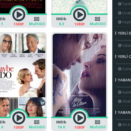
Tari
Uzak
MDb
IMDb
Yeşil
.1
MultiDil
6.3
MultiDil
1080P
1080P
YERLİ D
Yala
YERLİ 
Cüne
YABANC
Aami
Shah
YABANC
MDb
IMDb
Ah K
.0
MultiDil
10.0
MultiDil
1080P
1080P