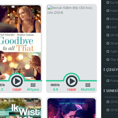
Da V
Hate
Inh
Lost
Oh M
Stra
Tatlı
The 
ÇİZGİ 
Pok
MDb
IMDb
.3
Altyazı
6.9
MultiDil
1080P
1080P
SENESİ
2016 
2018 