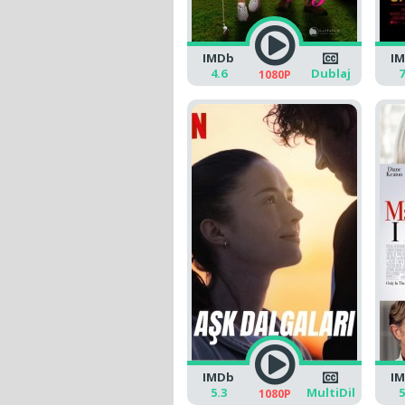
IMDb
I
4.6
Dublaj
7
1080P
IMDb
I
5.3
MultiDil
5
1080P