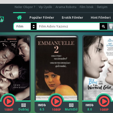
Neler Oluyor ?
Vip Üyelik
Arama Robotu
Film İstek
İletişim
Popüler Filmler
Erotik Filmler
Hint Filmleri
Film
IMDb
IMDb
Dublaj
6.5
MultiDil
8.0
1080P
1080P
1080P