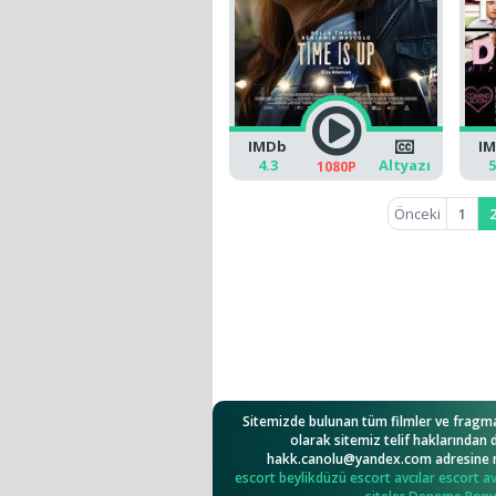
IMDb
I
4.3
Altyazı
5
1080P
Önceki
1
Sitemizde bulunan tüm filmler ve fragma
olarak sitemiz telif haklarından
hakk.canolu@yandex.com
adresine 
escort
beylikdüzü escort
avcılar escort
av