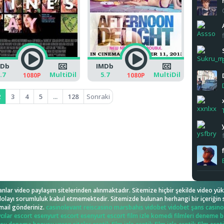
ekledi
MDb
IMDb
arasına 
.7
MultiDil
5.7
MultiDil
1080P
1080P
izle
filmi
2
3
4
5
...
128
Sonraki
arasına 
filmini f
nlar video paylaşım sitelerinden alınmaktadır. Sitemize hiçbir şekilde video
 dolayı sorumluluk kabul etmemektedir. Sitemizde bulunan herhangi bir içeriğin
mail gönderiniz.
casinolevant
reiscasino
marsbahis
vidobet
vidobet
şans casino
cılar escort
esenyurt escort
esenyurt escort
film izle
komedi filmleri
deneme bo