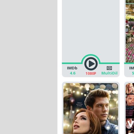
IMDb
I
4.6
MultiDil
5
1080P