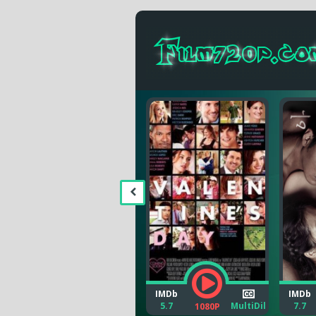
IMDb
IMDb
IMDb
10.0
MultiDil
5.7
MultiDil
7.7
1080P
1080P