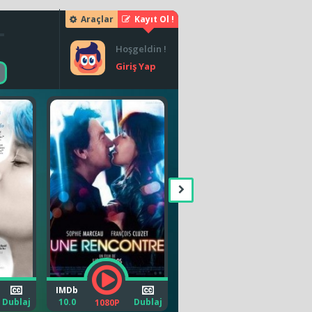
Araçlar
Kayıt Ol !
Hoşgeldin !
Giriş Yap
IMDb
IMDb
Dublaj
10.0
Dublaj
6.0
Altyazı
1080P
1080P