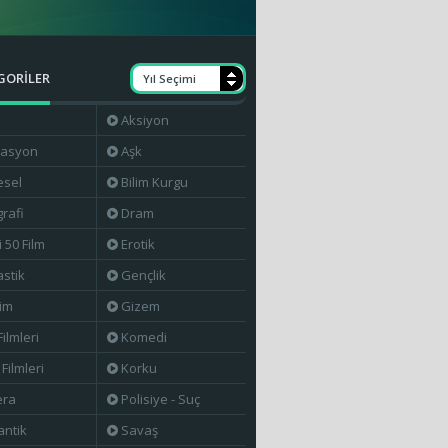
GORİLER
Yıl Seçimi
Aksiyon
masyon
Aşk
esel
Bilim Kurgu
rafi
Dram
i 50 Film
Erotik
astik
Gençlik
lim
Gizem
Filmleri
Komedi
Filmleri
Korku
era
Polisiye - Suç
ntik
Savaş