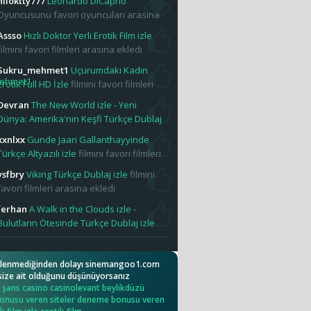
hlloktty777
Leonardo DiCaprio
Oyuncusunu favori oyuncuları arasına
Assso
Hızlı Doktor Yerli Erotik Film izle
filmini favori filmleri arasına ekledi
Sukru_mehmet1
Uçurumdaki Kadın
Erotik Full HD İzle
filmini favori filmleri
ekledi
Devran
The New World izle - Yeni
Dünya: Amerika'nın Keşfi Türkçe Dublaj
ni favori filmleri arasına ekledi
xxnlxx
Gunde Jaari Gallanthayyinde
Türkçe Altyazılı izle
filmini favori filmleri
ekledi
ysfbry
Viking Türkçe Dublaj izle
filmini
favori filmleri arasına ekledi
ferhan
A Walk in the Clouds izle -
Bulutların Ötesinde Türkçe Dublaj izle
avori filmleri arasına ekledi
 yüklenmediğinden dolayı sinemangoo1.com
 size ait olduğunu düşünüyorsanız
şans casino
casinolevant
beylikdüzü
nusu veren siteler
deneme bonusu veren