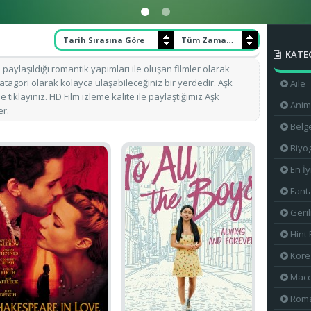
Tarih Sırasına Göre
Tüm Zamanlar
KATE
paylaşıldığı romantik yapımları ile oluşan filmler olarak
atagori olarak kolayca ulaşabileceğiniz bir yerdedir. Aşk
Aile
 tıklayınız. HD Film izleme kalite ile paylaştığımız Aşk
Ani
er.
Belg
Biyog
En İy
Fant
Geri
Hint 
Kore 
Mac
Roma